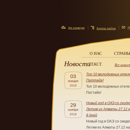
Н
На главную
Карта сайта
О НАС
CТРАН
Новости
ТЕКСТ.
Все новос
Топ 10 молодежных отеле
03
Паттайе!
января
2019
Топ 10 молодежных отеле
Паттайе!
Новый год в ОАЭ со скидк
29
Летим из Алматы 27.12 н
ноября
2018
8 дней
Новый год в ОАЭ со скидк
Летим из Алматы 27.12 на