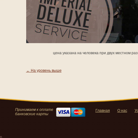
цена указана на человека при двух местном раз
← На уровень выше
Принимаем к оплате
Главная
О нас
У
банковские карты
an