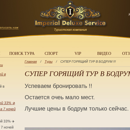
аписать нам
Ы
ПОИСК ТУРА
СПОРТ
VIP
ВИДЕО
ОТ
Главная
/
Туры
/
СУПЕР ГОРЯЩИЙ ТУР В БОДРУМ !!!
ти
СУПЕР ГОРЯЩИЙ ТУР В БОДРУМ
й в
Успеваем бронировать !!
й в
Остается очеь мало мест.
ой 33% ✈️
Лучшие цены в бодрум только сейчас
а 7 ночей
ой 33% ✈️
 7 ночей