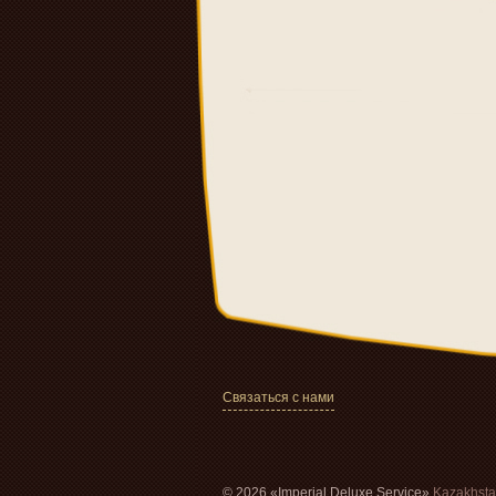
Связаться с нами
© 2026 «Imperial Deluxe Service»
Kazakhst